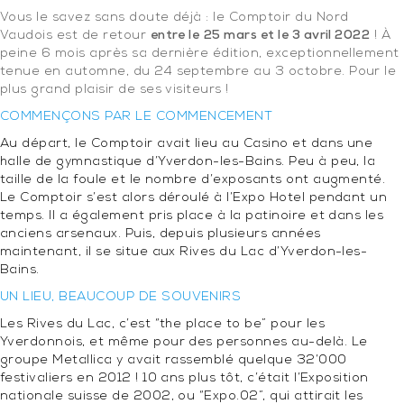
Vous le savez sans doute déjà : le Comptoir du Nord
Vaudois est de retour
entre le
25 mars et le 3 avril 2022
! À
peine 6 mois après sa dernière édition, exceptionnellement
tenue en automne, du 24 septembre au 3 octobre. Pour le
plus grand plaisir de ses visiteurs !
COMMENÇONS PAR LE COMMENCEMENT
Au départ, le Comptoir avait lieu au Casino et dans une
halle de gymnastique d’Yverdon-les-Bains. Peu à peu, la
taille de la foule et le nombre d’exposants ont augmenté.
Le Comptoir s’est alors déroulé à l’Expo Hotel pendant un
temps. Il a également pris place à la patinoire et dans les
anciens arsenaux. Puis, depuis plusieurs années
maintenant, il se situe aux Rives du Lac d’Yverdon-les-
Bains.
UN LIEU, BEAUCOUP DE SOUVENIRS
Les Rives du Lac, c’est “the place to be” pour les
Yverdonnois, et même pour des personnes au-delà. Le
groupe Metallica y avait rassemblé quelque 32’000
festivaliers en 2012 ! 10 ans plus tôt, c’était l’Exposition
nationale suisse de 2002, ou “Expo.02”, qui attirait les