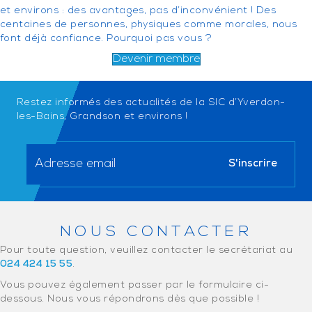
et environs : des avantages, pas d’inconvénient ! Des
centaines de personnes, physiques comme morales, nous
font déjà confiance. Pourquoi pas vous ?
Devenir membre
Restez informés des actualités de la SIC d’Yverdon-
les-Bains, Grandson et environs !
NOUS CONTACTER
Pour toute question, veuillez contacter le secrétariat au
024 424 15 55
.
Vous pouvez également passer par le formulaire ci-
dessous. Nous vous répondrons dès que possible !