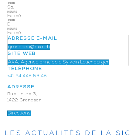
JOUR
Sa.
HEURE
Fermé
JOUR
Di.
HEURE
Fermé
ADRESSE E-MAIL
grandson@axa.ch
SITE WEB
AXA, Agence principale Sylvain Leuenberger
TÉLÉPHONE
+41 24 445 53 45
ADRESSE
Rue Haute 3,
1422 Grandson
Directions
LES ACTUALITÉS DE LA SIC