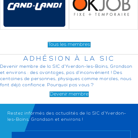
Tous les membres
ADHÉSION À LA SIC
Devenir membre de la SIC d’Yverdon-les-Bains, Grandson
et environs : des avantages, pas d’inconvénient ! Des
centaines de personnes, physiques comme morales, nous
font déjà confiance. Pourquoi pas vous ?
Devenir membre
Restez informés des actualités de la SIC d’Yverdon-
les-Bains, Grandson et environs !