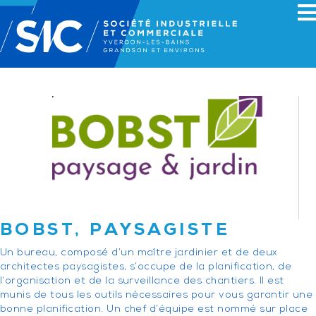
BOBST, PAYSAGISTE
Un bureau, composé d’un maître jardinier et de deux
architectes paysagistes, s’occupe de la planification, de
l’organisation et de la surveillance des chantiers. Il est
munis de tous les outils nécessaires pour vous garantir une
bonne planification. Un chef d’équipe est nommé sur place