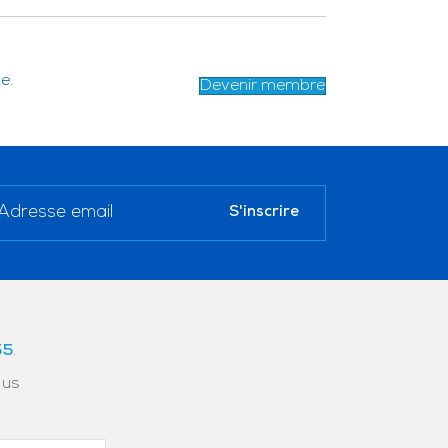
e.
Devenir membre
55
.
ous