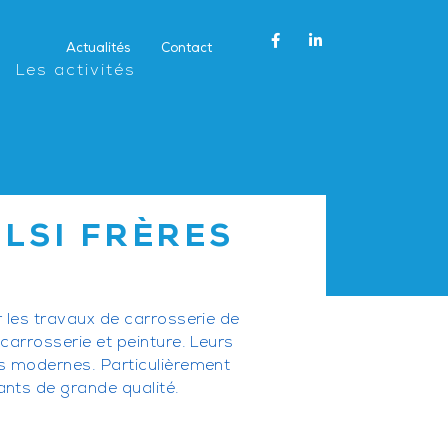
Actualités
Contact
Les activités
LSI FRÈRES
r les travaux de carrosserie de
 carrosserie et peinture. Leurs
its modernes. Particulièrement
ants de grande qualité.