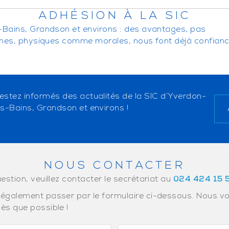
ADHÉSION À LA SIC
-Bains, Grandson et environs : des avantages, pas
nnes, physiques comme morales, nous font déjà confianc
estez informés des actualités de la SIC d’Yverdon-
es-Bains, Grandson et environs !
NOUS CONTACTER
estion, veuillez contacter le secrétariat au
024 424 15 
également passer par le formulaire ci-dessous. Nous v
ès que possible !