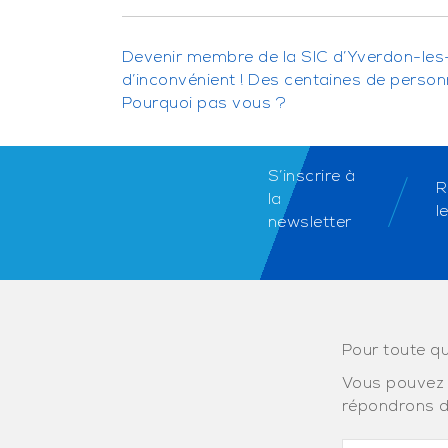
Devenir membre de la SIC d’Yverdon-les
d’inconvénient ! Des centaines de perso
Pourquoi pas vous ?
S’inscrire à
R
la
l
newsletter
Pour toute qu
Vous pouvez 
répondrons d