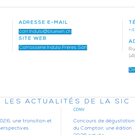
ADRESSE E-MAIL
T
+4
carr.Indulsi@bluewin.ch
SITE WEB
A
Carrosserie Indulsi Frères Sàrl
Ru
14
Di
LES ACTUALITÉS DE LA SIC
CDNV
26, une transition et
Concours de dégustation
perspectives
du Comptoir, une édition