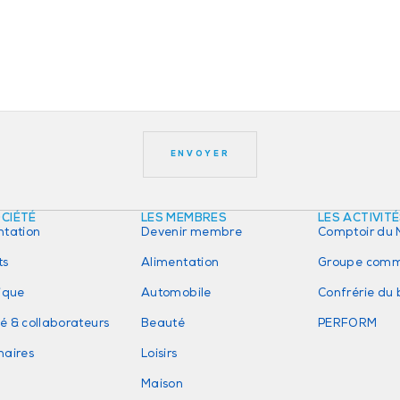
OCIÉTÉ
LES MEMBRES
LES ACTIVIT
ntation
Devenir membre
Comptoir du 
ts
Alimentation
Groupe comm
rique
Automobile
Confrérie du
é & collaborateurs
Beauté
PERFORM
naires
Loisirs
Maison