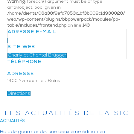
Warning
: foreach() argument must be of type
array|object, bool given in
/home/clients/08a38f9efd7053c1bf3b009c1d930028/
web/wp-content/plugins/bbpowerpack/modules/pp-
table/includes/frontend.php
on line
143
ADRESSE E-MAIL
SITE WEB
Charly et Chantal Brügger
TÉLÉPHONE
ADRESSE
1400 Yverdon-les-Bains
Directions
LES ACTUALITÉS DE LA SIC
ACTUALITÉS
Balade gourmande, une deuxième édition en