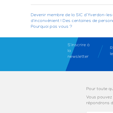
Devenir membre de la SIC d’Yverdon-les
d’inconvénient ! Des centaines de perso
Pourquoi pas vous ?
S’inscrire à
R
la
l
newsletter
Pour toute qu
Vous pouvez 
répondrons d