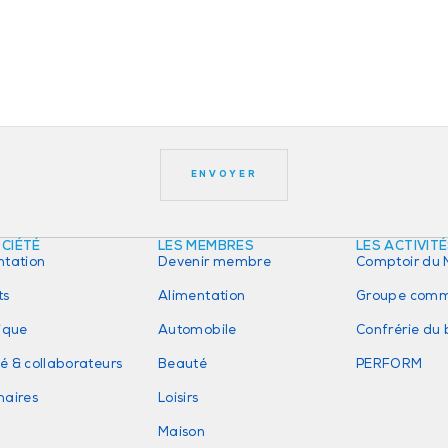
OCIÉTÉ
LES MEMBRES
LES ACTIVIT
ntation
Devenir membre
Comptoir du 
ts
Alimentation
Groupe comm
rique
Automobile
Confrérie du
é & collaborateurs
Beauté
PERFORM
naires
Loisirs
Maison