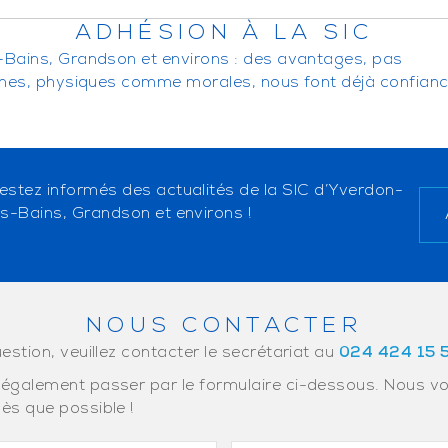
ADHÉSION À LA SIC
-Bains, Grandson et environs : des avantages, pas
nnes, physiques comme morales, nous font déjà confianc
estez informés des actualités de la SIC d’Yverdon-
es-Bains, Grandson et environs !
NOUS CONTACTER
estion, veuillez contacter le secrétariat au
024 424 15 
également passer par le formulaire ci-dessous. Nous v
ès que possible !