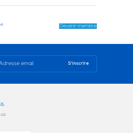
e.
Devenir membre
55
.
ous