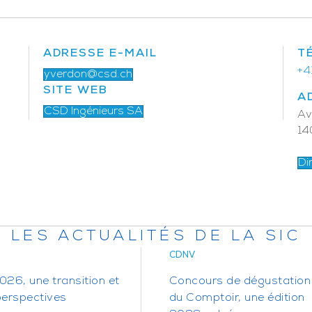
ADRESSE E-MAIL
T
+4
yverdon@csd.ch
SITE WEB
A
CSD Ingénieurs SA
Av
14
Di
LES ACTUALITÉS DE LA SIC
CDNV
26, une transition et
Concours de dégustation
perspectives
du Comptoir, une édition