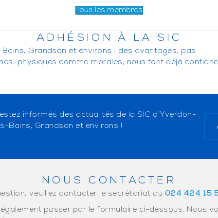
Tous les membres
ADHÉSION À LA SIC
-Bains, Grandson et environs : des avantages, pas
nnes, physiques comme morales, nous font déjà confianc
estez informés des actualités de la SIC d’Yverdon-
es-Bains, Grandson et environs !
NOUS CONTACTER
estion, veuillez contacter le secrétariat au
024 424 15 
également passer par le formulaire ci-dessous. Nous v