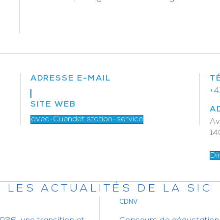
ADRESSE E-MAIL
T
+4
SITE WEB
A
avec-Cuendet station-service
Av
14
Di
LES ACTUALITÉS DE LA SIC
CDNV