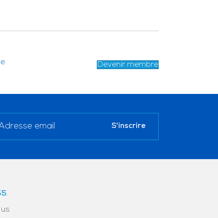
e.
Devenir membre
55
.
ous