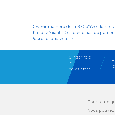
Devenir membre de la SIC d’Yverdon-les
d’inconvénient ! Des centaines de perso
Pourquoi pas vous ?
S’inscrire à
R
la
l
newsletter
Pour toute qu
Vous pouvez 