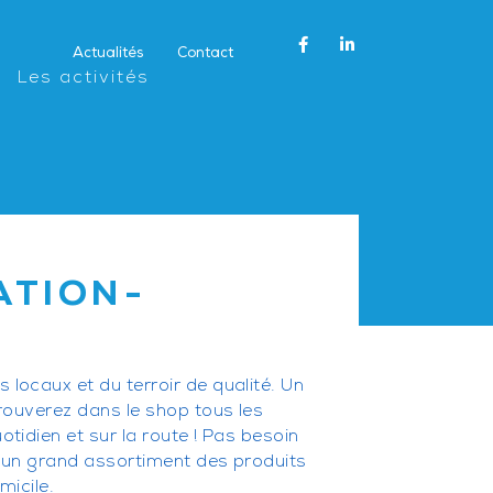
Actualités
Contact
Les activités
ATION-
locaux et du terroir de qualité. Un
trouverez dans le shop tous les
otidien et sur la route ! Pas besoin
z un grand assortiment des produits
micile.