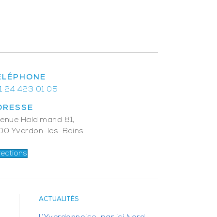
ÉLÉPHONE
1 24 423 01 05
DRESSE
enue Haldimand 81,
00 Yverdon-les-Bains
rections
ACTUALITÉS