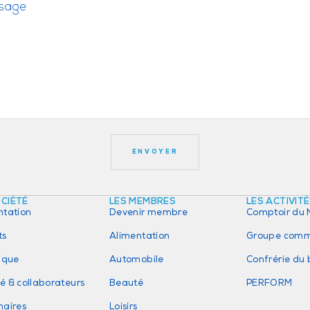
OCIÉTÉ
LES MEMBRES
LES ACTIVIT
ntation
Devenir membre
Comptoir du 
ts
Alimentation
Groupe comm
rique
Automobile
Confrérie du
é & collaborateurs
Beauté
PERFORM
naires
Loisirs