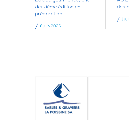
Balade gourmande, une
AG 20
deuxième édition en
des 
préparation
1 ju
8 juin 2026