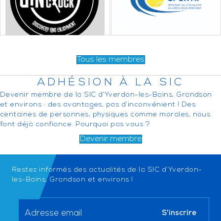
Tous les membres
ADHÉSION À LA SIC
Devenir membre de la SIC d’Yverdon-les-Bains, Grandson
et environs : des avantages, pas d’inconvénient ! Des
centaines de personnes, physiques comme morales, nous
font déjà confiance. Pourquoi pas vous ?
Devenir membre
Restez informés des actualités de la SIC d’Yverdon-
les-Bains, Grandson et environs !