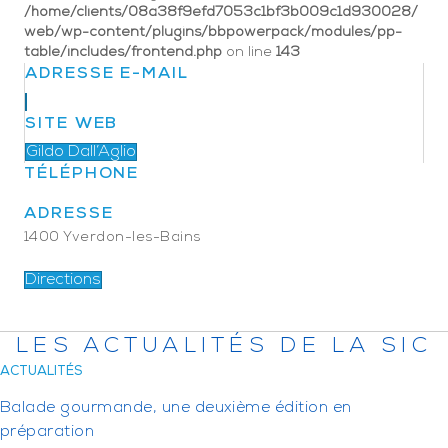
/home/clients/08a38f9efd7053c1bf3b009c1d930028/
web/wp-content/plugins/bbpowerpack/modules/pp-
table/includes/frontend.php
on line
143
ADRESSE E-MAIL
SITE WEB
Gildo Dall’Aglio
TÉLÉPHONE
ADRESSE
1400 Yverdon-les-Bains
Directions
LES ACTUALITÉS DE LA SIC
ACTUALITÉS
Balade gourmande, une deuxième édition en
préparation