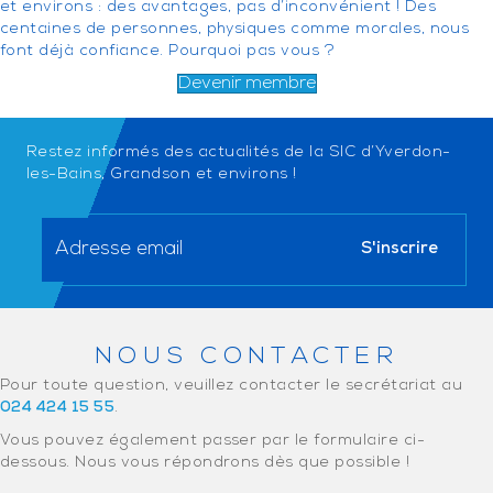
et environs : des avantages, pas d’inconvénient ! Des
centaines de personnes, physiques comme morales, nous
font déjà confiance. Pourquoi pas vous ?
Devenir membre
Restez informés des actualités de la SIC d’Yverdon-
les-Bains, Grandson et environs !
NOUS CONTACTER
Pour toute question, veuillez contacter le secrétariat au
024 424 15 55
.
Vous pouvez également passer par le formulaire ci-
dessous. Nous vous répondrons dès que possible !