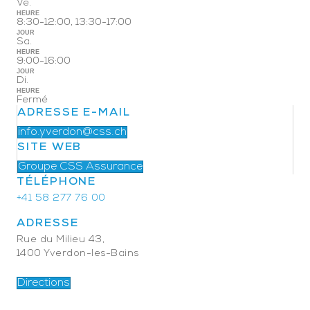
Ve.
HEURE
8:30-12:00, 13:30-17:00
JOUR
Sa.
HEURE
9:00-16:00
JOUR
Di.
HEURE
Fermé
ADRESSE E-MAIL
info.yverdon@css.ch
SITE WEB
Groupe CSS Assurance
TÉLÉPHONE
+41 58 277 76 00
ADRESSE
Rue du Milieu 43,
1400 Yverdon-les-Bains
Directions