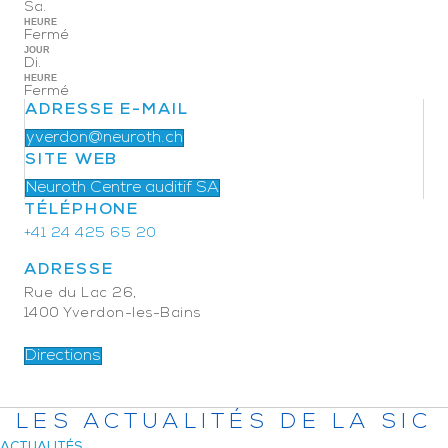
Sa.
HEURE
Fermé
JOUR
Di.
HEURE
Fermé
ADRESSE E-MAIL
yverdon@neuroth.ch
SITE WEB
Neuroth Centre auditif SA
TÉLÉPHONE
+41 24 425 65 20
ADRESSE
Rue du Lac 26,
1400 Yverdon-les-Bains
Directions
LES ACTUALITÉS DE LA SIC
ACTUALITÉS