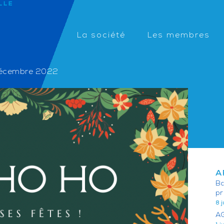
La société
Les membres
décembre 2022
A
Ba
pr
8 
AG