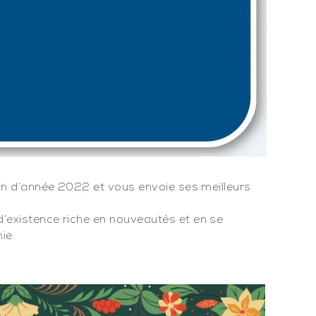
2
fin d’année 2022 et vous envoie ses meilleurs
’existence riche en nouveautés et en se
ie.