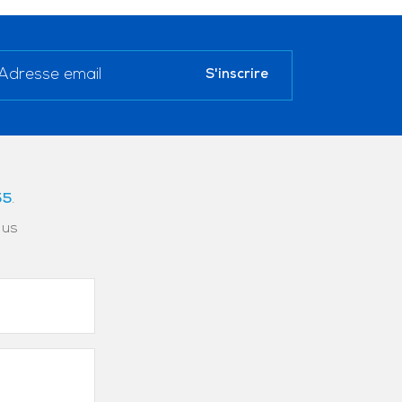
55
.
ous