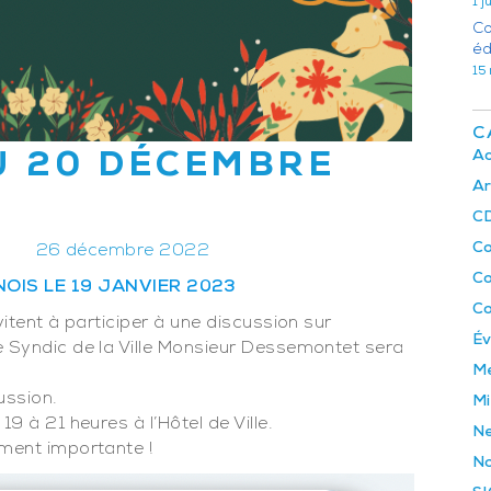
1 
Co
éd
15
C
Ac
U 20 DÉCEMBRE
Ar
C
C
26 décembre 2022
C
IS LE 19 JANVIER 2023
Co
vitent à participer à une discussion sur
É
e Syndic de la Ville Monsieur Dessemontet sera
M
ussion.
Mi
9 à 21 heures à l’Hôtel de Ville.
Ne
ement importante !
No