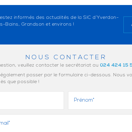
estez informés des actualités de la SIC d’Yverdon-
es-Bains, Grandson et environs !
NOUS CONTACTER
estion, veuillez contacter le secrétariat au
024 424 15 
également passer par le formulaire ci-dessous. Nous v
ès que possible !