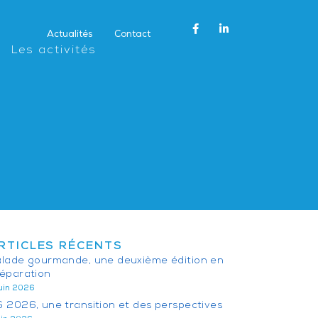
Actualités
Contact
Les activités
RTICLES RÉCENTS
lade gourmande, une deuxième édition en
éparation
juin 2026
 2026, une transition et des perspectives