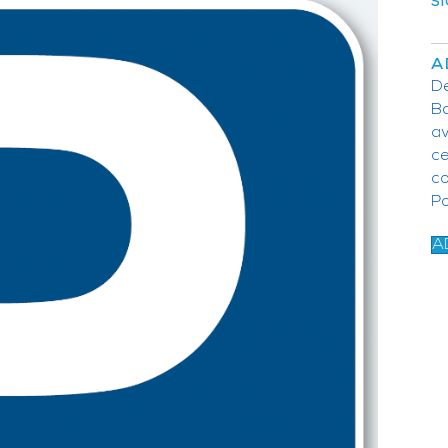
SI
A
De
Ba
av
c
c
P
A