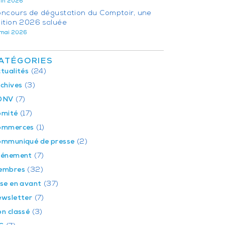
juin 2026
ncours de dégustation du Comptoir, une
ition 2026 saluée
 mai 2026
ATÉGORIES
tualités
(24)
chives
(3)
DNV
(7)
omité
(17)
ommerces
(1)
mmuniqué de presse
(2)
vénement
(7)
embres
(32)
se en avant
(37)
wsletter
(7)
n classé
(3)