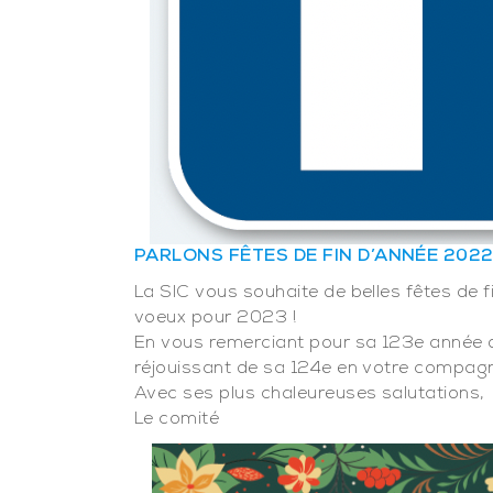
PARLONS FÊTES DE FIN D’ANNÉE 202
La SIC vous souhaite de belles fêtes de 
voeux pour 2023 !
En vous remerciant pour sa 123e année d
réjouissant de sa 124e en votre compagn
Avec ses plus chaleureuses salutations,
Le comité