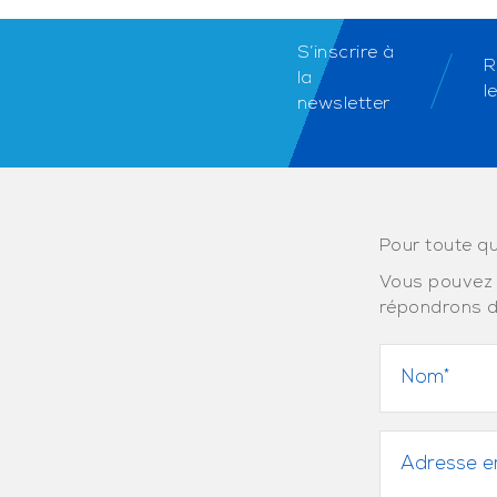
S’inscrire à
R
la
l
newsletter
Pour toute qu
Vous pouvez 
répondrons d