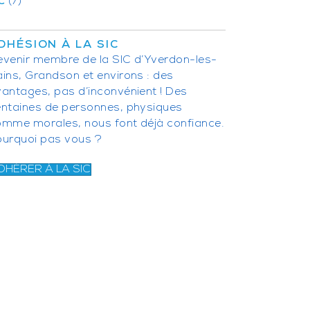
C
(7)
DHÉSION À LA SIC
venir membre de la SIC d’Yverdon-les-
ins, Grandson et environs : des
antages, pas d’inconvénient ! Des
entaines de personnes, physiques
omme morales, nous font déjà confiance.
ourquoi pas vous ?
DHÉRER À LA SIC