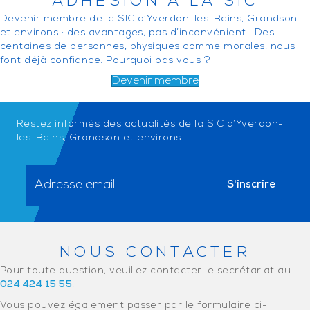
ADHÉSION À LA SIC
Devenir membre de la SIC d’Yverdon-les-Bains, Grandson
et environs : des avantages, pas d’inconvénient ! Des
centaines de personnes, physiques comme morales, nous
font déjà confiance. Pourquoi pas vous ?
Devenir membre
Restez informés des actualités de la SIC d’Yverdon-
les-Bains, Grandson et environs !
NOUS CONTACTER
Pour toute question, veuillez contacter le secrétariat au
024 424 15 55
.
Vous pouvez également passer par le formulaire ci-