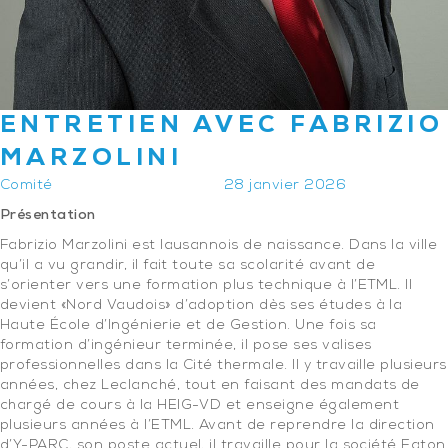
ENTRETIEN AVEC FABRIZIO
MARZOLINI
Comité
28 janvier 2026
Présentation
Fabrizio Marzolini est lausannois de naissance. Dans la ville
qu’il a vu grandir, il fait toute sa scolarité avant de
s’orienter vers une formation plus technique à l’ETML. Il
devient «Nord Vaudois» d’adoption dès ses études à la
Haute École d’Ingénierie et de Gestion. Une fois sa
formation d’ingénieur terminée, il pose ses valises
professionnelles dans la Cité thermale. Il y travaille plusieurs
années, chez Leclanché, tout en faisant des mandats de
chargé de cours à la HEIG-VD et enseigne également
plusieurs années à l’ETML. Avant de reprendre la direction
d’Y-PARC, son poste actuel, il travaille pour la société Eaton