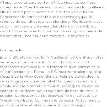
n’importe où ailleurs sur terre? Peu importe, car il est
catégorique: «Yverdon-les-Bains est très bien là où elle est.
Elle ne serait pas la même si elle se trouvait ailleurs».
Concernant le parc scientifique et technologique, la
réponse de son directeur est identique. «Où ils sont, c’est
notamment ce qui crée leur identité», tranche Fabrizio
avant d’ajouter avec humour: «ça ne vaut pas la peine de
les déplacer juste pour une météo plus favorable».
.
Unique parfum
Et si la SIC était un parfum? Quelles en seraient ses notes
de tête, de cœur et de fond, pour Fabrizio? «La SIC
représente bien plus que la fragrance d’un parfum de la
ville d’Yverdon-les-Bains. La SIC incarne totalement l’état
d’esprit de la ville.» Cependant, si Fabrizio devait décrire
cette fragrance, qu’en serait-il? La question n’est pas
simple, mais le directeur d’Y-PARC est inspiré. Quelques
instants lui suffisent pour répondre: «la note de tête, la
passion. La passion de cet écosystème qui caractérise
Yverdon-les-Bains. Comme note de cœur, l’attachement
pour cette ville, et plus largement pour la région. Et