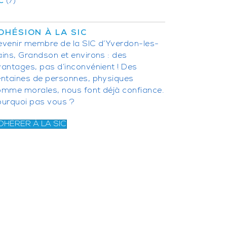
C
(7)
DHÉSION À LA SIC
venir membre de la SIC d’Yverdon-les-
ins, Grandson et environs : des
antages, pas d’inconvénient ! Des
entaines de personnes, physiques
omme morales, nous font déjà confiance.
ourquoi pas vous ?
DHÉRER À LA SIC