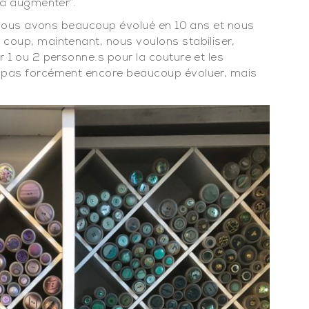
 à augmenter”.
: “nous avons beaucoup évolué en 10 ans et nous
coup, maintenant, nous voulons stabiliser,
 1 ou 2 personne.s pour la couture et les
s pas forcément encore beaucoup évoluer, mais