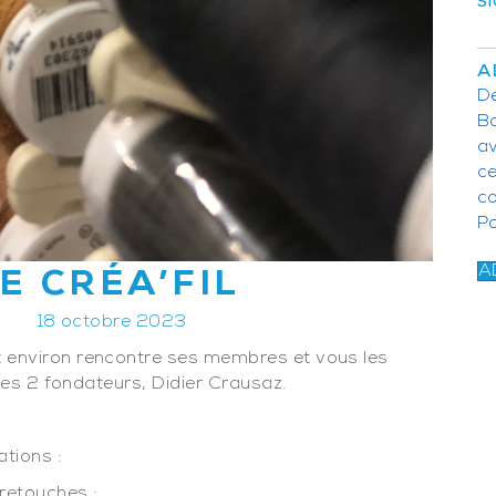
SI
A
De
Ba
av
c
c
P
A
E CRÉA’FIL
18 octobre 2023
 environ rencontre ses membres et vous les
 ses 2 fondateurs, Didier Crausaz.
ations :
retouches ;