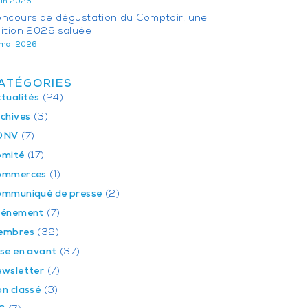
juin 2026
ncours de dégustation du Comptoir, une
ition 2026 saluée
 mai 2026
ATÉGORIES
tualités
(24)
chives
(3)
DNV
(7)
omité
(17)
ommerces
(1)
mmuniqué de presse
(2)
vénement
(7)
embres
(32)
se en avant
(37)
wsletter
(7)
n classé
(3)