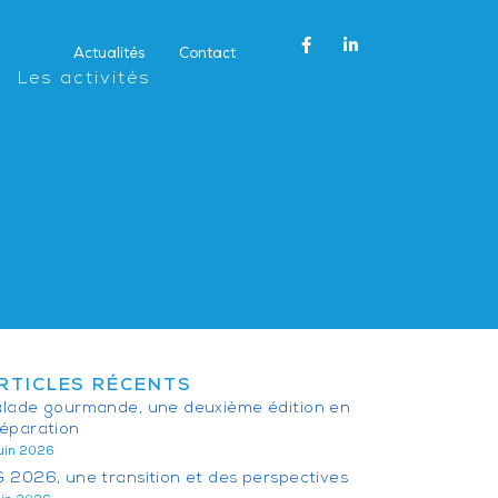
Actualités
Contact
Les activités
RTICLES RÉCENTS
lade gourmande, une deuxième édition en
éparation
juin 2026
 2026, une transition et des perspectives