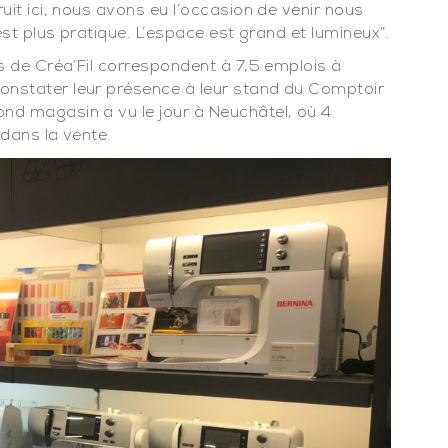
uit ici, nous avons eu l’occasion de venir nous
’est plus pratique. L’espace est grand et lumineux”.
rs de Créa’Fil correspondent à 7,5 emplois à
onstater leur présence à leur stand du Comptoir
nd magasin a vu le jour à Neuchâtel, où 4
 dans la vente.