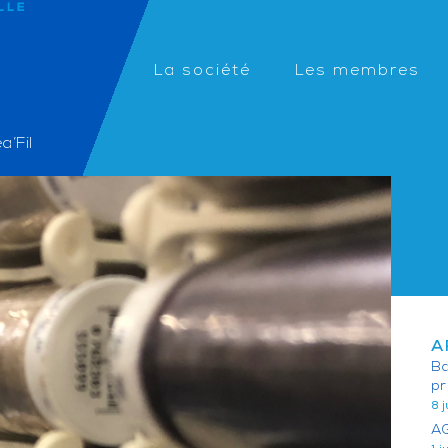
La société
Les membres
a’Fil
A
Ba
pr
8 
AG