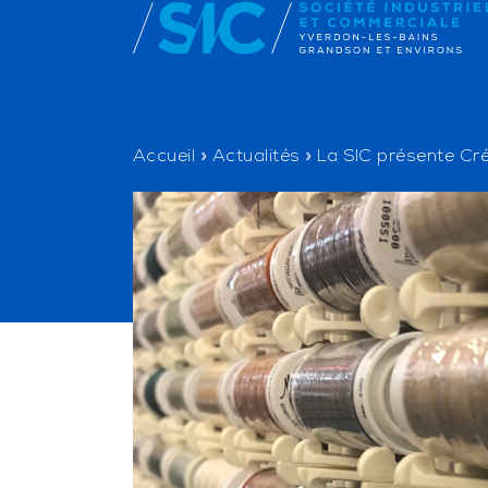
Accueil
»
Actualités
»
La SIC présente Cré