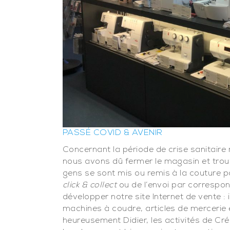
PASSÉ COVID & AVENIR
Concernant la période de crise sanitaire
nous avons dû fermer le magasin et trou
gens se sont mis ou remis à la couture p
click & collect
ou de l’envoi par correspo
développer notre site Internet de vente : 
machines à coudre, articles de mercerie 
heureusement Didier, les activités de Cr