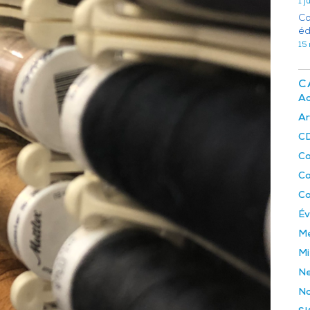
1 
Co
éd
15
C
Ac
Ar
C
C
C
Co
É
M
Mi
Ne
No