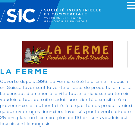
LA FERME
Ouverte depuis 1996, La Ferme a été le premier magasin
en Suisse favorisant la vente directe de produits fermiers.
Le concept d’amener à la ville toute la richesse du terroir
vaudois a tout de suite séduit une clientèle sensible à la
provenance, à l’authenticité, à la qualité des produits, ainsi
qu’aux avantages financiers favorisés par la vente directe.
25 ans plus tard, ce sont plus de 110 artisans vaudois qui
fournissent le magasin.