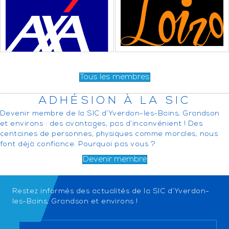
Tous les membres
ADHÉSION À LA SIC
Devenir membre de la SIC d’Yverdon-les-Bains, Grandson
et environs : des avantages, pas d’inconvénient ! Des
centaines de personnes, physiques comme morales, nous
font déjà confiance. Pourquoi pas vous ?
Devenir membre
Restez informés des actualités de la SIC d’Yverdon-
les-Bains, Grandson et environs !