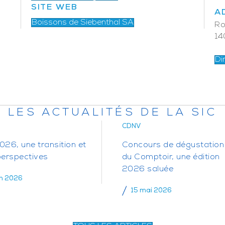
SITE WEB
A
Boissons de Siebenthal SA
Ro
14
Di
LES ACTUALITÉS DE LA SIC
CDNV
26, une transition et
Concours de dégustation
perspectives
du Comptoir, une édition
2026 saluée
in 2026
15 mai 2026