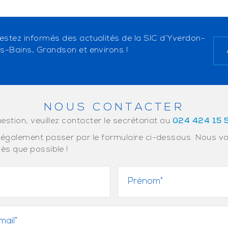
estez informés des actualités de la SIC d’Yverdon-
es-Bains, Grandson et environs !
NOUS CONTACTER
estion, veuillez contacter le secrétariat au
024 424 15 
également passer par le formulaire ci-dessous. Nous v
ès que possible !