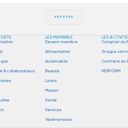
OCIÉTÉ
LES MEMBRES
LES ACTIVIT
ntation
Devenir membre
Comptoir du 
ts
Alimentation
Groupe comm
rique
Automobile
Confrérie du
é & collaborateurs
Beauté
PERFORM
naires
Loisirs
Maison
utiles
Santé
ct
Services
Vestimentaire