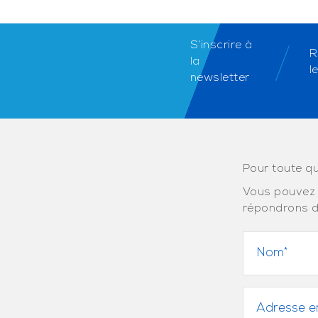
S’inscrire à
R
la
l
newsletter
Pour toute qu
Vous pouvez 
répondrons d