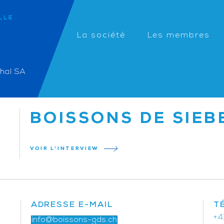
La société
Les membres
thal SA
BOISSONS DE SIEB
VOIR L'INTERVIEW
ADRESSE E-MAIL
T
+4
info@boissons-gds.ch