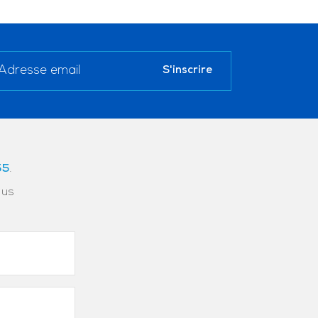
55
.
ous