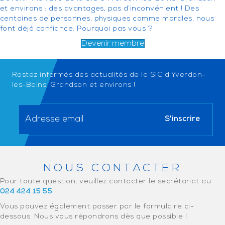
et environs : des avantages, pas d’inconvénient ! Des
centaines de personnes, physiques comme morales, nous
font déjà confiance. Pourquoi pas vous ?
Devenir membre
Restez informés des actualités de la SIC d’Yverdon-
les-Bains, Grandson et environs !
NOUS CONTACTER
Pour toute question, veuillez contacter le secrétariat au
024 424 15 55
.
Vous pouvez également passer par le formulaire ci-
dessous. Nous vous répondrons dès que possible !