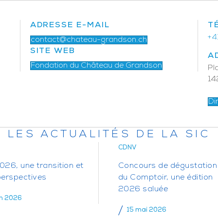
ADRESSE E-MAIL
T
+4
contact@chateau-grandson.ch
SITE WEB
A
Fondation du Château de Grandson
Pl
14
Di
LES ACTUALITÉS DE LA SIC
CDNV
26, une transition et
Concours de dégustation
perspectives
du Comptoir, une édition
2026 saluée
in 2026
15 mai 2026