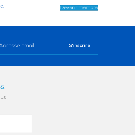
e.
Devenir membre
55
.
ous