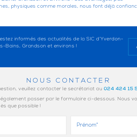
nnes, physiques comme morales, nous font déjà confianc
estez informés des actualités de la SIC d’Yverdon-
es-Bains, Grandson et environs !
NOUS CONTACTER
estion, veuillez contacter le secrétariat au
024 424 15 
également passer par le formulaire ci-dessous. Nous v
ès que possible !