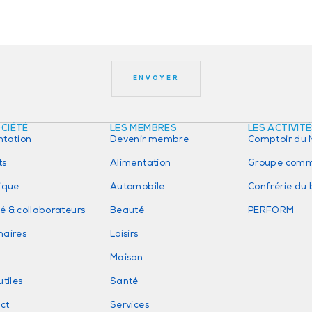
OCIÉTÉ
LES MEMBRES
LES ACTIVIT
ntation
Devenir membre
Comptoir du 
ts
Alimentation
Groupe comm
rique
Automobile
Confrérie du
é & collaborateurs
Beauté
PERFORM
naires
Loisirs
Maison
utiles
Santé
ct
Services