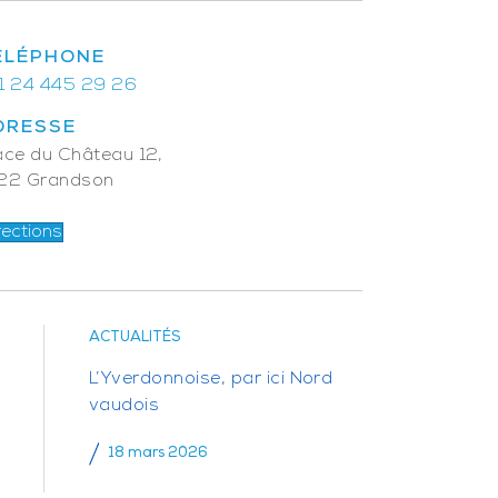
ÉLÉPHONE
1 24 445 29 26
DRESSE
ace du Château 12,
22 Grandson
rections
ACTUALITÉS
L’Yverdonnoise, par ici Nord
vaudois
18 mars 2026