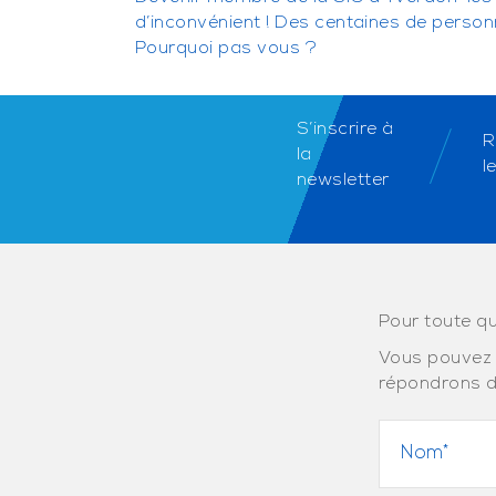
d’inconvénient ! Des centaines de perso
Pourquoi pas vous ?
S’inscrire à
R
la
l
newsletter
Pour toute qu
Vous pouvez 
répondrons d