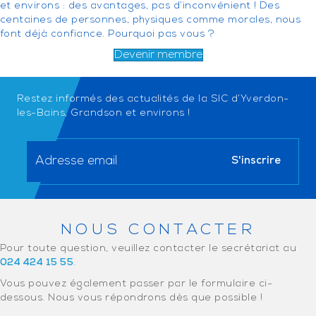
et environs : des avantages, pas d’inconvénient ! Des
centaines de personnes, physiques comme morales, nous
font déjà confiance. Pourquoi pas vous ?
Devenir membre
Restez informés des actualités de la SIC d’Yverdon-
les-Bains, Grandson et environs !
NOUS CONTACTER
Pour toute question, veuillez contacter le secrétariat au
024 424 15 55
.
Vous pouvez également passer par le formulaire ci-
dessous. Nous vous répondrons dès que possible !